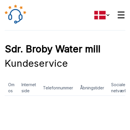
☰
Sdr. Broby Water mill
Kundeservice
Om
Internet
Sociale
Telefonnummer
Åbningstider
os
side
netværk