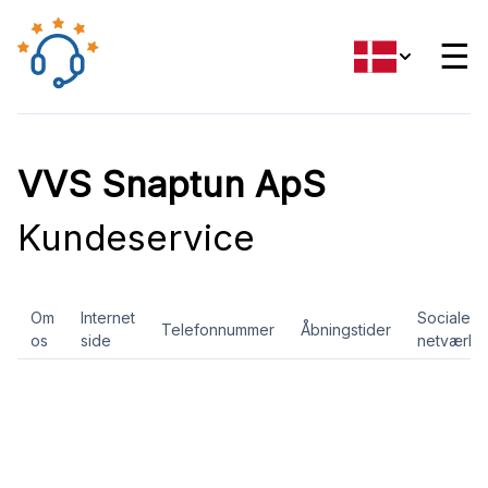
☰
VVS Snaptun ApS
Kundeservice
Om
Internet
Sociale
Telefonnummer
Åbningstider
os
side
netværk