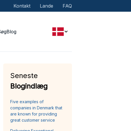
Kontakt
Lande
FAQ
Søg
Blog
Seneste
Blogindlæg
Five examples of
companies in Denmark that
are known for providing
great customer service
Delivering Exceptional