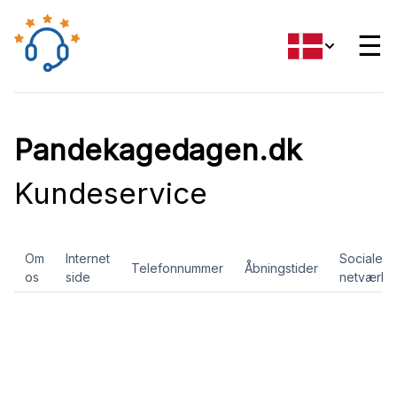
☰
Pandekagedagen.dk
Kundeservice
Om
Internet
Sociale
Telefonnummer
Åbningstider
os
side
netværk