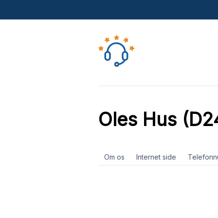
Oles Hus (D2
Om os
Internet side
Telefon