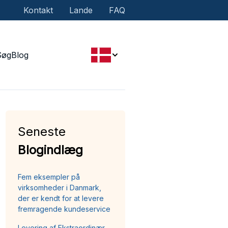
Kontakt
Lande
FAQ
Søg
Blog
Seneste
Blogindlæg
Fem eksempler på
virksomheder i Danmark,
der er kendt for at levere
fremragende kundeservice
Levering af Ekstraordinær