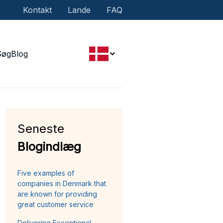
Kontakt
Lande
FAQ
Søg
Blog
Seneste
Blogindlæg
Five examples of
companies in Denmark that
are known for providing
great customer service
Delivering Exceptional