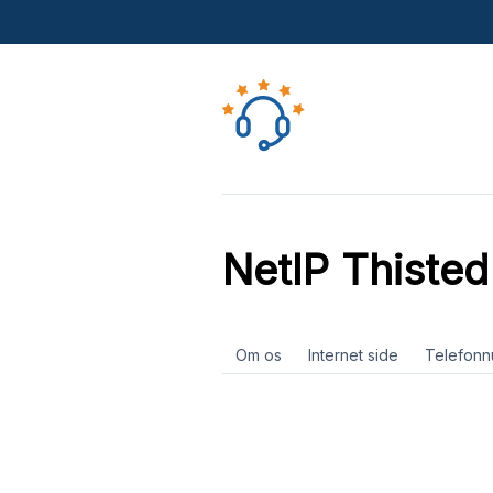
NetIP Thisted
Om os
Internet side
Telefon