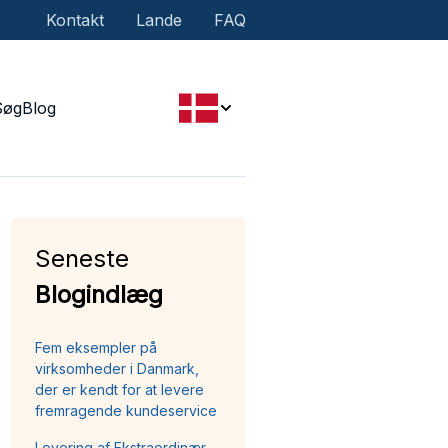
Kontakt
Lande
FAQ
Søg
Blog
Seneste
Blogindlæg
Fem eksempler på
virksomheder i Danmark,
der er kendt for at levere
fremragende kundeservice
Levering af Ekstraordinær