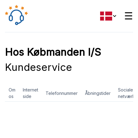
☰
Hos Købmanden I/S
Kundeservice
Om
Internet
Sociale
Telefonnummer
Åbningstider
os
side
netværk