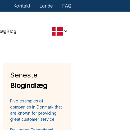
Kontakt
Lande
FAQ
Søg
Blog
Seneste
Blogindlæg
Five examples of
companies in Denmark that
are known for providing
great customer service
Delivering Exceptional