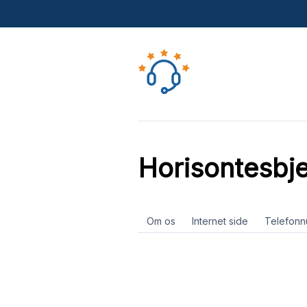
Horisontesbj
Om os
Internet side
Telefon