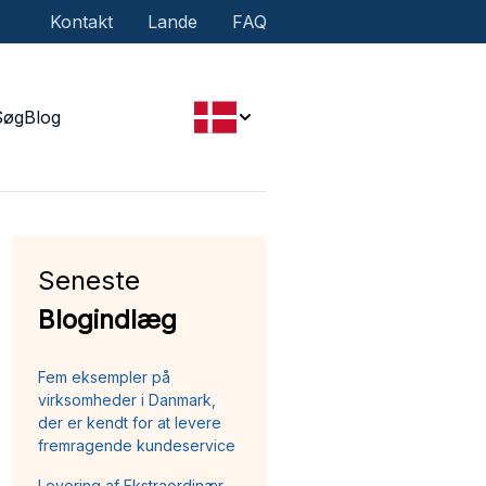
Kontakt
Lande
FAQ
Søg
Blog
Seneste
Blogindlæg
Fem eksempler på
virksomheder i Danmark,
der er kendt for at levere
fremragende kundeservice
Levering af Ekstraordinær