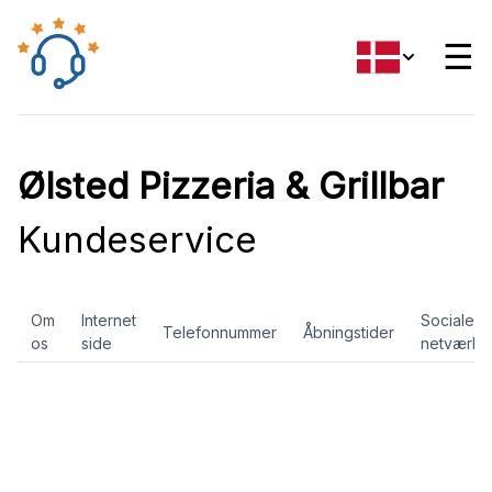
☰
Ølsted Pizzeria & Grillbar
Kundeservice
Om
Internet
Sociale
Telefonnummer
Åbningstider
os
side
netværk